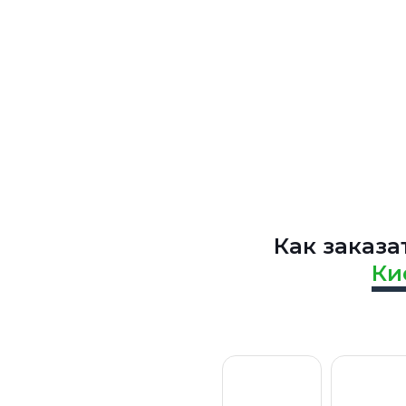
Оплату ус
проводим
документ
Как заказа
Ки