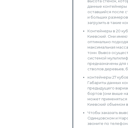
высота стенок, кото
данные контейнеры 
оставшийся после с
и больших размеров
загрузить в такие к
Контейнеры в 20 ку
Киевский. Они имею
оптимально подходя
максимальная масса
тонн. Вывоз осущес
системой мультилиф
предназначены для 
стволов деревьев, б
контейнеры 27 кубов
Габариты данных кон
предыдущего вариан
бортов (они выше на
может применяться 
Киевский объемом в 
Чтобы заказать выво
Одинцовском и Наро
звоните по телефона