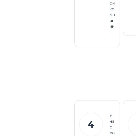
ой
ко
мп
ан
ии
.
У
на
4
с
со