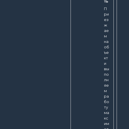
ть
П
ри
ез
ж
ае
м
на
об
ъе
кт
и
вы
по
лн
яе
м
ра
бо
ту
ма
кс
им