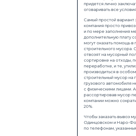
придется лично заключа
оговаривать все услови
Самый простой вариант з
компания просто привоз
и по мере заполнения ме
дополнительную плату с
могут оказать помощь в 
строительного мусора. 
отвозят на мусорный пол
сортировке на отходы,
переработке, и те, утил
производиться в особом
строительный мусор на 
грузового автомобиля не
с физическими лицами. 
рассортировав мусор пе
компании можно сократит
20%.
Чтобы заказать вывоз му
Одинцовском и Наро-Фом
по телефонам, указанным 