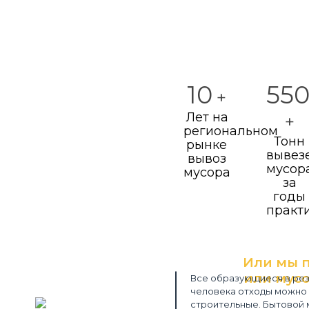
10
55
+
Лет на
+
региональном
Тонн
рынке
вывез
вывоз
мусор
мусора
за
годы
практ
Или мы 
или мусо
Все образующиеся в рез
человека отходы можно 
Закажите
строительные. Бытовой 