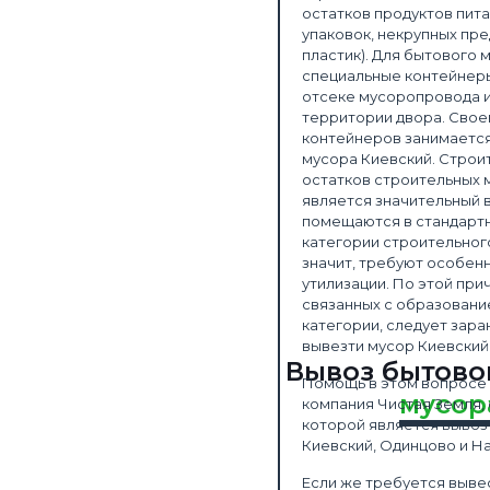
остатков продуктов пит
компании
упаковок, некрупных пре
пластик). Для бытового
специальные контейнеры
отсеке мусоропровода и
территории двора. Сво
контейнеров занимается
мусора Киевский. Строи
остатков строительных 
является значительный в
помещаются в стандарт
категории строительног
значит, требуют особен
утилизации. По этой при
связанных с образовани
категории, следует зара
вывезти мусор Киевский
Вывоз бытово
Помощь в этом вопросе 
мусор
компания Чистая Земля,
которой является вывоз
Киевский, Одинцово и Н
Если же требуется выве