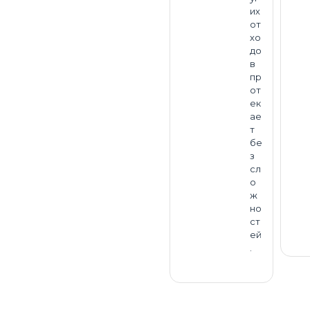
их
от
хо
до
в
пр
от
ек
ае
т
бе
з
сл
о
ж
но
ст
ей
.