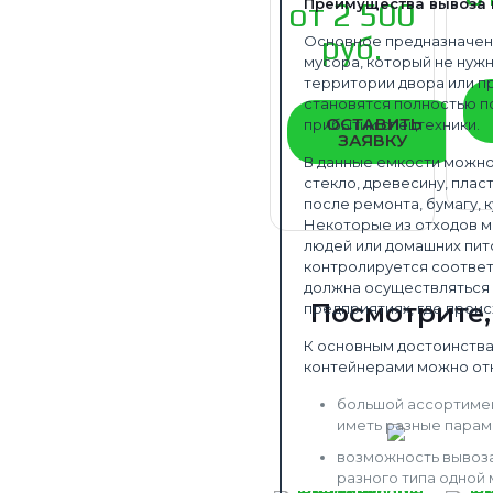
Преимущества вывоза 
от 2 500
руб.
Основное предназначен
мусора, который не нуж
территории двора или п
становятся полностью п
ОСТАВИТЬ
прибытии спецтехники.
ЗАЯВКУ
В данные емкости можно
стекло, древесину, пла
после ремонта, бумагу, 
Некоторые из отходов мо
людей или домашних пит
контролируется соответ
должна осуществляться 
Посмотрите
предприятиях, где проис
К основным достоинства
контейнерами можно от
большой ассортимен
иметь разные парам
возможность вывоза
разного типа одной