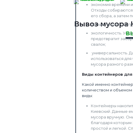
экономия времени и 
Отходы собираются 
его сбора, а затем п
Вывоз мусора 
легкий процесс загр
в
экологичность. Уст
предотвратит засор
свалок;
универсальность. Д
использоваться для 
мусора разного раз
Виды контейнеров для
Какой именно контейнер
количеством и объемом 
виды:
Контейнеры накопит
Киевский. Данные е
мусора вручную. Он
благодаря которым 
простой и легкой. С