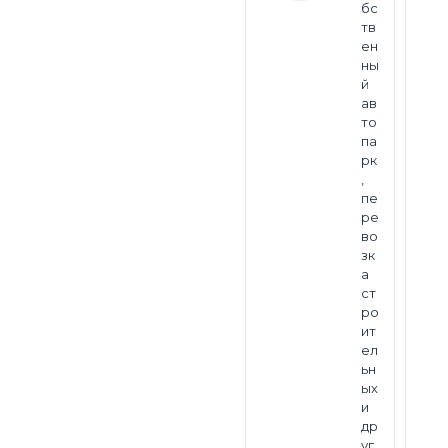
бс
тв
ен
ны
й
ав
то
па
рк
,
пе
ре
во
зк
а
ст
ро
ит
ел
ьн
ых
и
др
уг