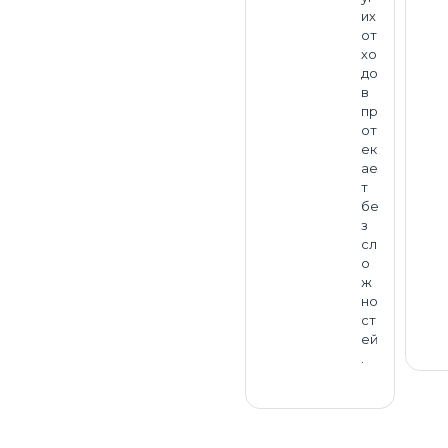
их
от
хо
до
в
пр
от
ек
ае
т
бе
з
сл
о
ж
но
ст
ей
.