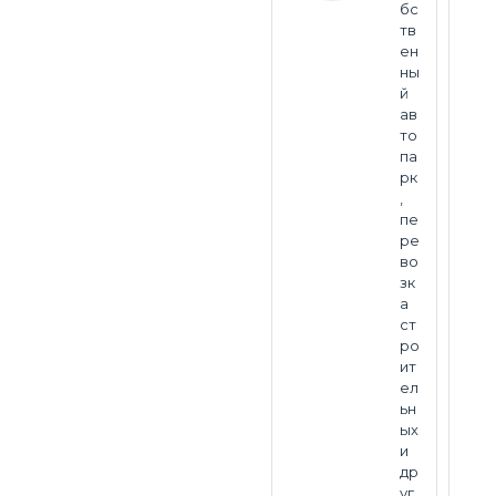
бс
тв
ен
ны
й
ав
то
па
рк
,
пе
ре
во
зк
а
ст
ро
ит
ел
ьн
ых
и
др
уг