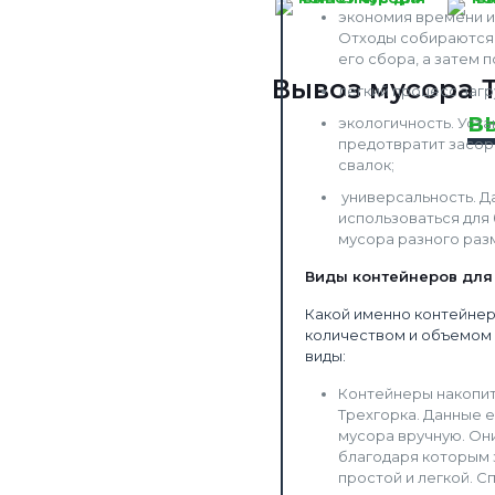
экономия времени и 
Отходы собираются 
его сбора, а затем п
Вывоз мусора 
легкий процесс загр
в
экологичность. Уст
предотвратит засор
свалок;
универсальность. Д
использоваться для 
мусора разного раз
Виды контейнеров для
Какой именно контейнер
количеством и объемом 
виды:
Контейнеры накопит
Трехгорка. Данные 
мусора вручную. Он
благодаря которым 
простой и легкой. С