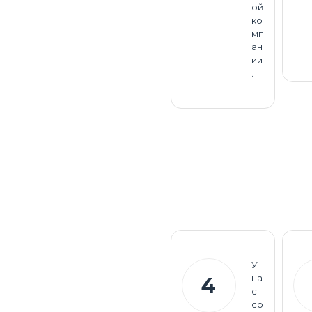
ой
ко
мп
ан
ии
.
У
на
4
с
со