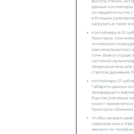
высота стенок, кото
данные контейнеры 
оставшийся после с
и больших размеров
загрузить в такие к
Контейнеры в 20 ку
Трехгорка. Они име
оптимально подходя
максимальная масса
тонн. Вывоз осущес
системой мультилиф
предназначены для 
стволов деревьев, б
контейнеры 27 кубов
Габариты данных кон
предыдущего вариан
бортов (они выше на
может применяться 
Трехгорка объемом в
Чтобы заказать выво
Одинцовском и Наро
звоните по телефона