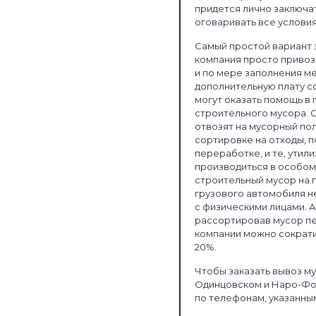
придется лично заключа
оговаривать все услови
Самый простой вариант з
компания просто привоз
и по мере заполнения ме
дополнительную плату с
могут оказать помощь в 
строительного мусора. 
отвозят на мусорный пол
сортировке на отходы,
переработке, и те, утил
производиться в особом
строительный мусор на 
грузового автомобиля не
с физическими лицами. 
рассортировав мусор пе
компании можно сократит
20%.
Чтобы заказать вывоз му
Одинцовском и Наро-Фом
по телефонам, указанным 