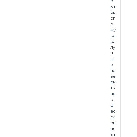
б
ыт
ов
ог
о
му
со
ра
лу
ч
ш
е
до
ве
ри
ть
пр
о
ф
ес
си
он
ал
ьн