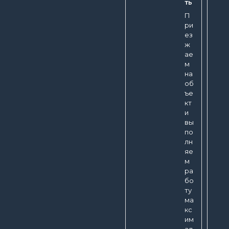
ть
П
ри
ез
ж
ае
м
на
об
ъе
кт
и
вы
по
лн
яе
м
ра
бо
ту
ма
кс
им