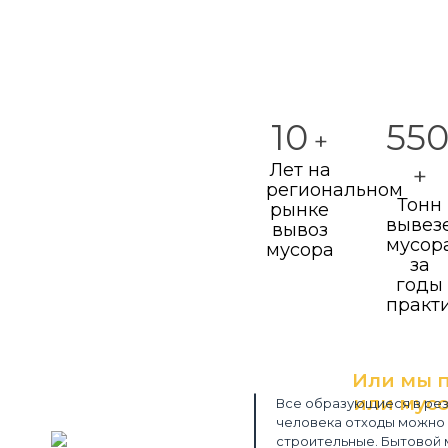
10
55
+
Лет на
+
региональном
Тонн
рынке
вывез
вывоз
мусор
мусора
за
годы
практ
Или мы 
или мусо
Все образующиеся в рез
человека отходы можно 
Закажите
строительные. Бытовой 