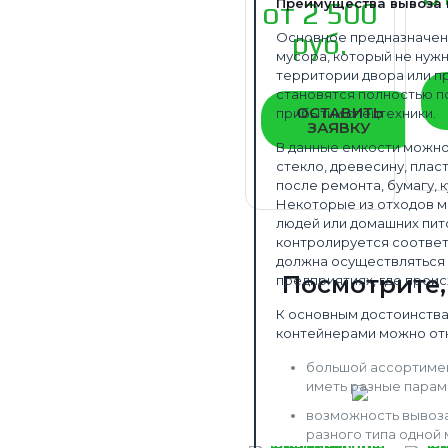
Преимущества вывоза 
от 2 500
руб.
Основное предназначен
мусора, который не нуж
территории двора или п
становятся полностью п
ОСТАВИТЬ
прибытии спецтехники.
ЗАЯВКУ
В данные емкости можно
стекло, древесину, пла
после ремонта, бумагу, 
Некоторые из отходов мо
людей или домашних пит
контролируется соответ
должна осуществляться 
Посмотрите
предприятиях, где проис
К основным достоинства
контейнерами можно от
большой ассортимен
иметь разные парам
возможность вывоза
разного типа одной