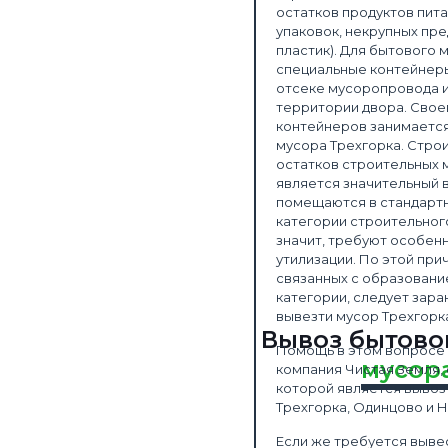
остатков продуктов пит
компании
упаковок, некрупных пре
пластик). Для бытового
специальные контейнеры
отсеке мусоропровода и
территории двора. Сво
контейнеров занимается
мусора Трехгорка. Стро
остатков строительных 
является значительный в
помещаются в стандарт
категории строительног
значит, требуют особен
утилизации. По этой при
связанных с образовани
категории, следует зара
вывезти мусор Трехгорк
Вывоз бытово
Помощь в этом вопросе 
мусор
компания Чистая Земля,
которой является вывоз
Трехгорка, Одинцово и 
Если же требуется выве