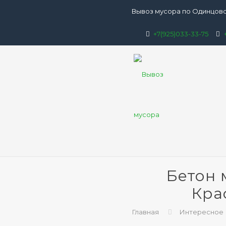
Вывоз мусора по Одинцово
+7(925)033-33-75
Бетон 
Кра
Главная
Интересное