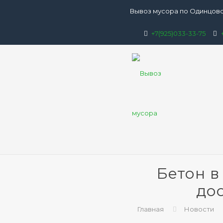
Вывоз мусора по Одинцово
+7(925)033-33-75
Бетон в
до
Главная
Новости