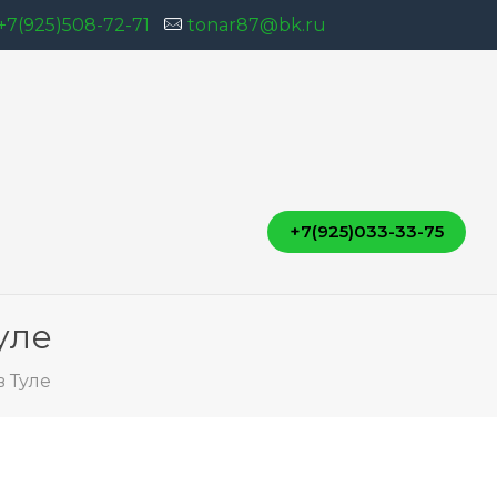
+7(925)508-72-71
tonar87@bk.ru
+7(925)033-33-75
уле
в Туле