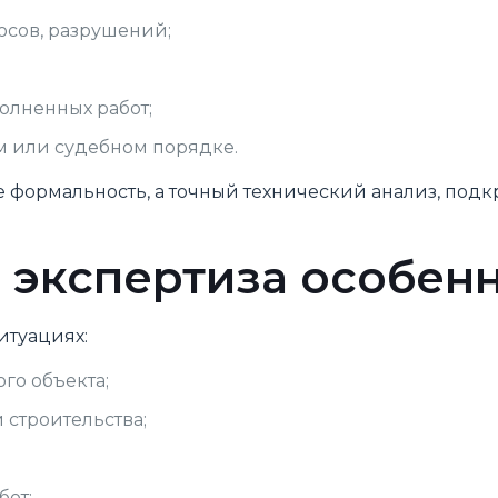
осов, разрушений;
;
олненных работ;
м или судебном порядке.
не формальность, а точный технический анализ, по
я экспертиза особен
итуациях:
го объекта;
 строительства;
;
бот;