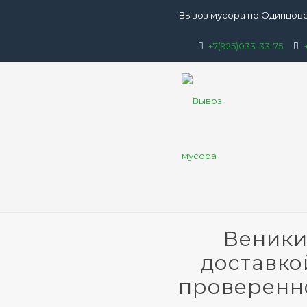
Вывоз мусора по Одинцово
+7(925)033-33-75
Веники
доставко
проверенн