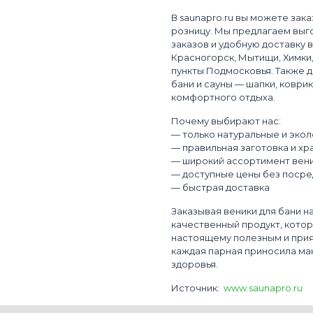
В saunapro.ru вы можете зака
розницу. Мы предлагаем выг
заказов и удобную доставку в
Красногорск, Мытищи, Химки
пункты Подмосковья. Также 
бани и сауны — шапки, коврик
комфортного отдыха.
Почему выбирают нас:
— только натуральные и эко
— правильная заготовка и хр
— широкий ассортимент вен
— доступные цены без посре
— быстрая доставка
Заказывая веники для бани на
качественный продукт, котор
настоящему полезным и прия
каждая парная приносила ма
здоровья.
Источник:
www.saunapro.ru